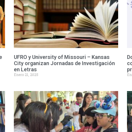
e
UFRO y University of Missouri – Kansas
D
City organizan Jornadas de Investigación
co
en Letras
p
Enero 21, 2025
En