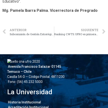
Educativo”.
Mg. Pamela Ibarra Palma. Vicerrectora de Pregrado
ANTERIOR
SIGUIENTE
Subcomisión de Gestión Estratégica y Recursos Institucionales
Ranking CWTS: UFRO es primera en proporción de publicaciones con autoría femenina y una de siete con mayor producción científica del país
Avenida Francisco Salazar 01145
Temuco – Chile
Casilla 54-D – Código Postal: 4811230
Fono: (56) 45 232 5000
La Universidad
Historia Institucional
Acreditación Institucional