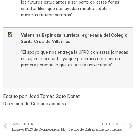
los futuros estudiantes a ser parte de estas ferias
estudiantiles, que nos ayudan mucho a definir
nuestras futuras carreras”.
Valentina Espinoza Iturrieta, egresada del Colegio
Santa Cruz de Villarrica
“El apoyo que nos entrega la UFRO con estas jornadas
es súper importante, ya que podemos conocer en
primera persona lo que es la vida universitaria”.
Escrito por: José Tomás Soto Donat
Dirección de Comunicaciones
ANTERIOR
SIGUIENTE
Ensayo PAES de Competencia Matemática 2 convocó a más de 300 estudiantes de enseñanza media de la región
Centro de Entrenamiento Internacional en Reanimación Cardiopulmonar UFRO es acreditado como formador de profesionales en Soporte Cardiovascular Avanzado