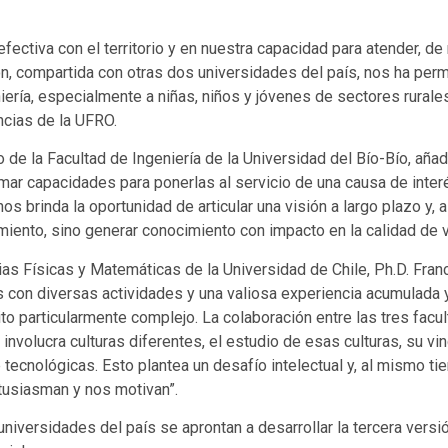
 efectiva con el territorio y en nuestra capacidad para atender,
ión, compartida con otras dos universidades del país, nos ha perm
geniería, especialmente a niñas, niños y jóvenes de sectores rural
ncias de la UFRO.
o de la Facultad de Ingeniería de la Universidad del Bío-Bío, añ
mar capacidades para ponerlas al servicio de una causa de interé
brinda la oportunidad de articular una visión a largo plazo y, al
miento, sino generar conocimiento con impacto en la calidad de 
ias Físicas y Matemáticas de la Universidad de Chile, Ph.D. Fra
 con diversas actividades y una valiosa experiencia acumulada y
 particularmente complejo. La colaboración entre las tres facult
e involucra culturas diferentes, el estudio de esas culturas, su v
 tecnológicas. Esto plantea un desafío intelectual y, al mismo ti
ntusiasman y nos motivan”.
universidades del país se aprontan a desarrollar la tercera versi