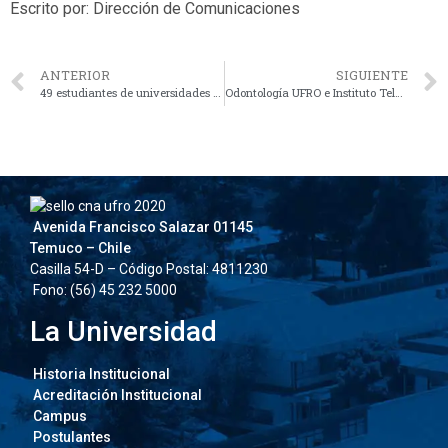
Escrito por: Dirección de Comunicaciones
ANTERIOR
SIGUIENTE
49 estudiantes de universidades nacionales y extranjeras cursarán el segundo semestre en la UFRO
Odontología UFRO e Instituto Teletón renuevan alianza de colaboración docente asistencial
Avenida Francisco Salazar 01145
Temuco – Chile
Casilla 54-D – Código Postal: 4811230
Fono: (56) 45 232 5000
La Universidad
Historia Institucional
Acreditación Institucional
Campus
Postulantes