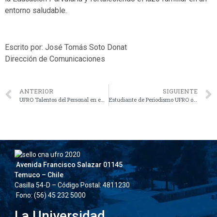
entorno saludable.
Escrito por: José Tomás Soto Donat
Dirección de Comunicaciones
ANTERIOR
SIGUIENTE
UFRO Talentos del Personal en emotiva gala presenta a sus ganadores
Estudiante de Periodismo UFRO obtiene oro en natación en Juegos Deportivos Nacionales y Paranacionales
Avenida Francisco Salazar 01145
Temuco – Chile
Casilla 54-D – Código Postal: 4811230
Fono: (56) 45 232 5000
La Universidad