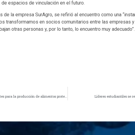
de espacios de vinculación en el futuro.
de la empresa SurAgro, se refirió al encuentro como una “insta
os transformamos en socios comunitarios entre las empresas y l
jan otras personas y, por lo tanto, lo encuentro muy adecuado”.
UFRO apuesta por transformar el residuo cervecero en ingredientes para la producción de alimentos proteicos y ricos en fibra
Líderes estudiantiles se