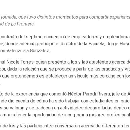
a jornada, que tuvo distintos momentos para compartir experienci
ad de La Frontera.
l contexto del séptimo encuentro de empleadores y empleadoras
a
-, donde además participó el director de la Escuela, Jorge Hosc
son Valenzuela González.
al Nicole Torres, quien presentó a los y las asistentes acerca d
r, dada la relación que se produce a partir de las prácticas y vis
 “lo que pretendemos es establecer un vínculo más cercano con l
.
to de la experiencia que comentó Héctor Parodi Rivera, jefe de A
onde dio cuenta de cómo ha sido trabajar con estudiantes en práct
ncias se valoran y se traducen en actividades desarrolladas dentr
amos a tener la oportunidad de incorporar a mejores profesiona
donde los y las participantes conversaron acerca de diferentes te