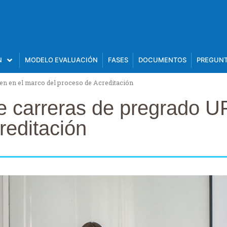
N
MODELO EVALUACIÓN
FASES
DOCUMENTOS
PREGUNT
en en el marco del proceso de Acreditación
de carreras de pregrado 
reditación