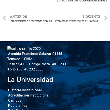
Dirección de Comunicaciones
ANTERIOR
SIGUIENTE
Subcomisión de Investigación, Creación y/o Innovación continúa avanzando en el proceso de Autoevaluación Institucional
Profesoras y profesores titulares de la UFRO participaron en diálogo sobre proceso de Acreditación Institucional
Avenida Francisco Salazar 01145
Temuco – Chile
Casilla 54-D – Código Postal: 4811230
Fono: (56) 45 232 5000
La Universidad
Historia Institucional
Acreditación Institucional
Campus
Postulantes