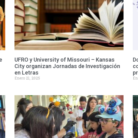
e
UFRO y University of Missouri – Kansas
D
City organizan Jornadas de Investigación
co
en Letras
p
Enero 21, 2025
En