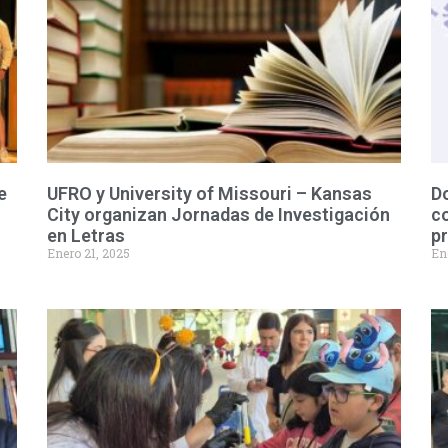
e
UFRO y University of Missouri – Kansas
D
City organizan Jornadas de Investigación
co
en Letras
p
Enero 21, 2025
En